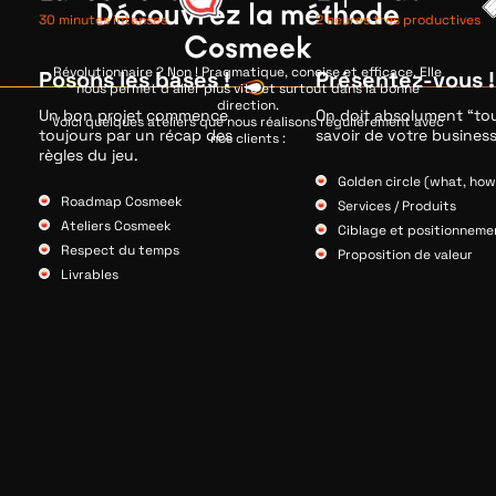
Découvrez la méthode
30 minutes intenses
2 heures très productives
Cosmeek
Révolutionnaire ? Non ! Pragmatique, concise et efficace. Elle
Posons les bases !
Présentez-vous !
nous permet d’aller plus vite et surtout dans la bonne
direction.
Un bon projet commence
On doit absolument “to
Voici quelques ateliers que nous réalisons régulièrement avec
toujours par un récap des
savoir de votre business
nos clients :
règles du jeu.
Golden circle (what, how
Roadmap Cosmeek
Services / Produits
Ateliers Cosmeek
Ciblage et positionneme
Respect du temps
Proposition de valeur
Livrables